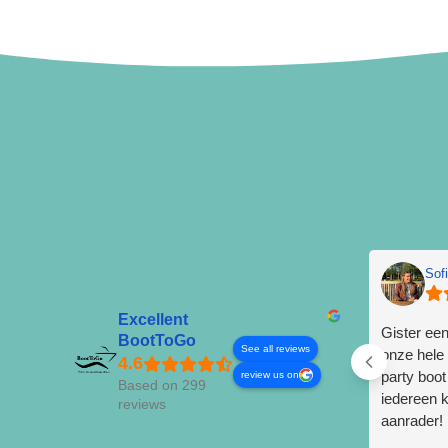
Sof
Excellent
Gister ee
BootToGo
See all reviews
onze hele
party boo
review us on
Based on 299
iedereen k
reviews
aanrader!