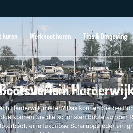
t huren
Werkboot huren
Tips & Omgeving
Bootsverleih Harderwij
ach Harderwijk mieten? Das können Sie bei Bo
olde können Sie die schönsten Boote auf den 
otorboot, eine luxuriöse Schaluppe oder ein gro