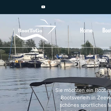
Home
Boo
Sie möchten ein Boot n
Bootsverleih in Zeew
schönes sportliches M