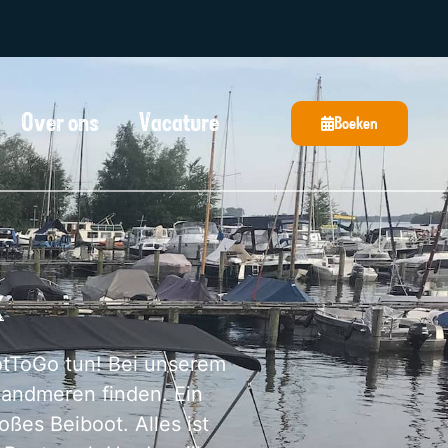
Over ons
Vacature
Boeken
k
otToGo tun! Bei unserem
Randmeren finden. Ein
ßes Beiboot. Alles ist