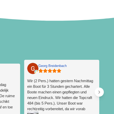
Georg Breidenbach
Wir (2 Pers.) hatten gestern Nachmittag
Heer
 dag
ein Boot für 3 Stunden gechartert. Alle
met 
elijk
Boote machen einen gepflegten und
uit,
 De ruime
neuen Eindruck. Wir hatten die Topcraft
ook 
schikt
484 (bis 5 Pers.). Unser Boot war
ondi
af en toe
rechtzeitig vorbereitet, da wir vorab
Kaar