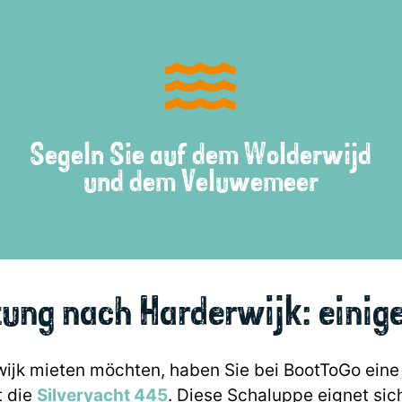
Segeln Sie auf dem Wolderwijd
und dem Veluwemeer
ung nach Harderwijk: einige
wijk mieten möchten, haben Sie bei BootToGo eine
t die
Silveryacht 445
. Diese Schaluppe eignet sic