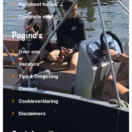
Partyboot huren
Complete vloot
Pagina's
Over ons
Vacature
Tips & Omgeving
Contact
Cookieverklaring
Disclaimers