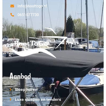
Info@boottogo.nl
0651077730
Aanbod
Sloep huren
Luxe sloepen en tenders