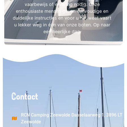
vaarbewijs of ervaring nodig. Onze
enthousiaste mensen geven eenvoudige en
duidelijke instructies en voor u het weet vaart
u lekker weg in één van onze boten. Op naar
een heerlijke dag.
Contact
RCN Camping Zeewolde Dasselaarweg 1, 3896 LT
Zeewolde