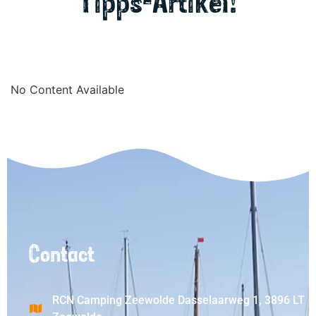
Tipps-Artikel!
No Content Available
Contact
RCN Camping Zeewolde Dasselaarweg 1, 3896 LT