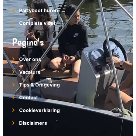
Partyboot huren
Complete vloot
Pagina's
Over ons
Vacature
Tips & Omgeving
Contact
Cookieverklaring
Disclaimers