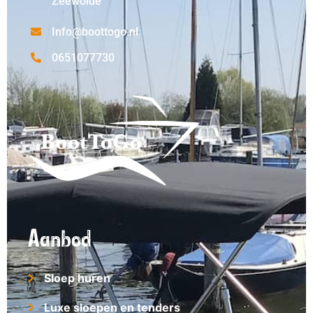
Zeewolde
Info@boottogo.nl
0651077730
Aanbod
Sloep huren
Luxe sloepen en tenders