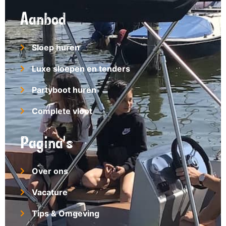
Aanbod
Sloep huren
Luxe sloepen en tenders
Partyboot huren
Complete vloot
Pagina's
Over ons
Vacature
Tips & Omgeving