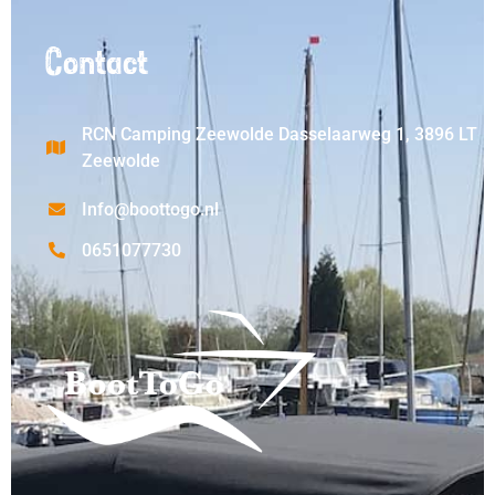
Contact
RCN Camping Zeewolde Dasselaarweg 1, 3896 LT
Zeewolde
Info@boottogo.nl
0651077730