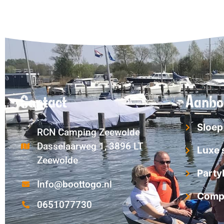
Contact
Aanbo
Sloep
RCN Camping Zeewolde
Dasselaarweg 1, 3896 LT
Luxe 
Zeewolde
Party
Info@boottogo.nl
Compl
0651077730