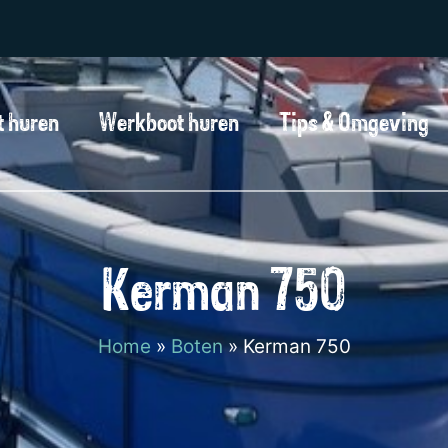
t huren
Werkboot huren
Tips & Omgeving
Kerman 750
Home
»
Boten
»
Kerman 750