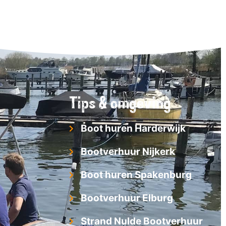
Tips & omgeving
Boot huren Harderwijk
Bootverhuur Nijkerk
Boot huren Spakenburg
Bootverhuur Elburg
Strand Nulde Bootverhuur