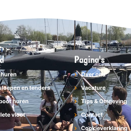
d
Pagina's
 huren
Over ons
sloepen en tenders
Vacature
boot huren
Tips & Omgeving
ete vloot
Contact
Cookieverklaring